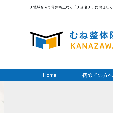
★地域名★で骨盤矯正なら「★店名★」にお任せ
Home
初めての方