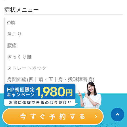
症状メニュー
O脚
肩こり
腰痛
ぎっくり腰
ストレートネック
肩関節痛(四十肩・五十肩・投球障害肩)
腰椎ヘルニア
脊柱管狭窄症
坐骨神経痛
膝関節痛 (変形性膝関節症・鵞足炎・オスグッドシ